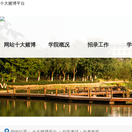
十大赌博平台
欢迎来到
十大赌博平台继续教育学院
! 今天是
网站十大赌博
学院概况
招录工作
平台
您的位置：
十大赌博平台
>
自学考试
>
自考政策