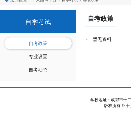
自考政策
自学考试
暂无资料
自考政策
专业设置
自考动态
学校地址：成都市十二桥路37号
版权所有 ©