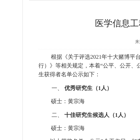
医学信息工
来
根据《关于评选2021年十大赌博
行）》等相关规定，本着“公平、公开、
生获得者名单公示如下：
一、
优秀研究生（
1人）
硕士：黄宗海
二、
十佳研究生候选人（
1人）
硕士：黄宗海