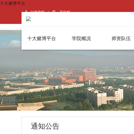
十大赌博平台
站群导航
|
手机版
十大赌博平台
学院概况
师资队伍
通知公告