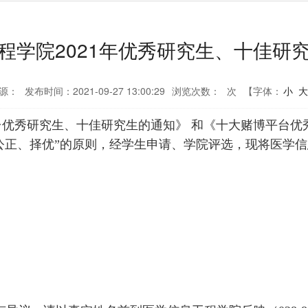
程学院2021年优秀研究生、十佳研
源：
发布时间：2021-09-27 13:00:29
浏览次数：
次
【字体：
小
大
平台优秀研究生、十佳研究生的通知》 和《十大赌博平台
公正、择优”的原则，经学生申请、学院评选，现将医学信息